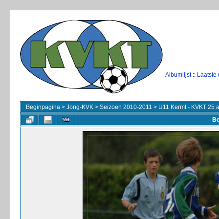
Albumlijst
::
Laatste
Beginpagina
>
Jong-KVK
>
Seizoen 2010-2011
>
U11 Kermt - KVKT 25 
Be