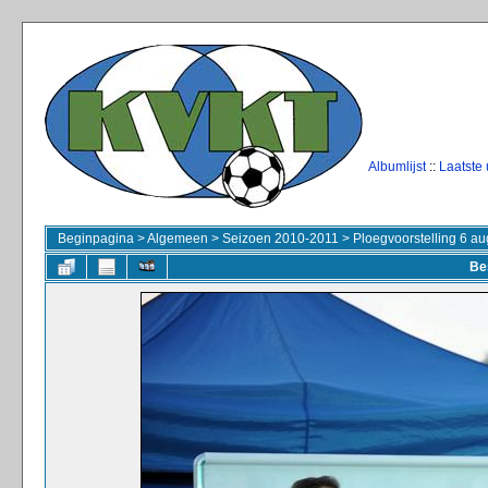
Albumlijst
::
Laatste
Beginpagina
>
Algemeen
>
Seizoen 2010-2011
>
Ploegvoorstelling 6 au
Be