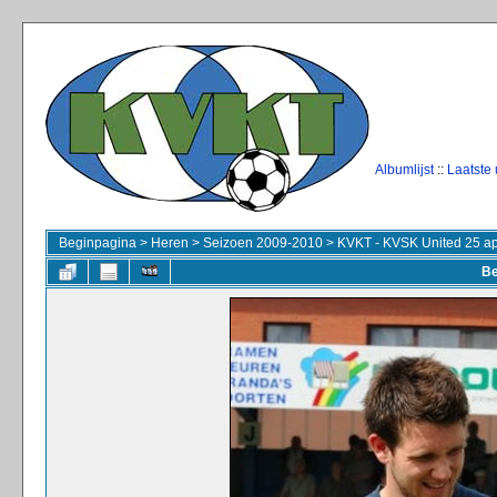
Albumlijst
::
Laatste
Beginpagina
>
Heren
>
Seizoen 2009-2010
>
KVKT - KVSK United 25 ap
Be