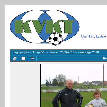
Albumlijst
::
Laatste
Beginpagina
>
Jong-KVK
>
Seizoen 2009-2010
>
Paasstage 2010
Be