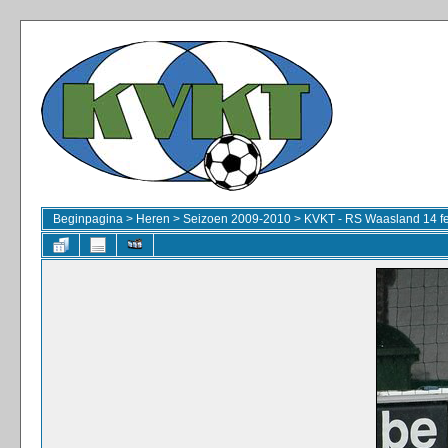
Beginpagina
>
Heren
>
Seizoen 2009-2010
>
KVKT - RS Waasland 14 f