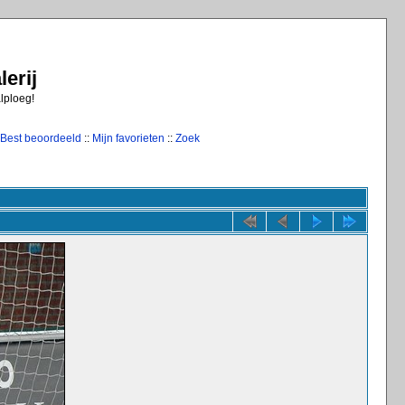
erij
alploeg!
Best beoordeeld
::
Mijn favorieten
::
Zoek