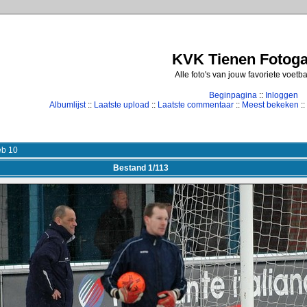
KVK Tienen Fotogal
Alle foto's van jouw favoriete voetb
Beginpagina
::
Inloggen
Albumlijst
::
Laatste upload
::
Laatste commentaar
::
Meest bekeken
::
eb 10
Bestand 1/113