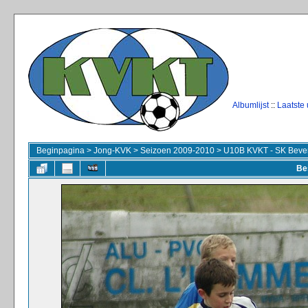
Albumlijst
::
Laatste
Beginpagina
>
Jong-KVK
>
Seizoen 2009-2010
>
U10B KVKT - SK Beve
Be