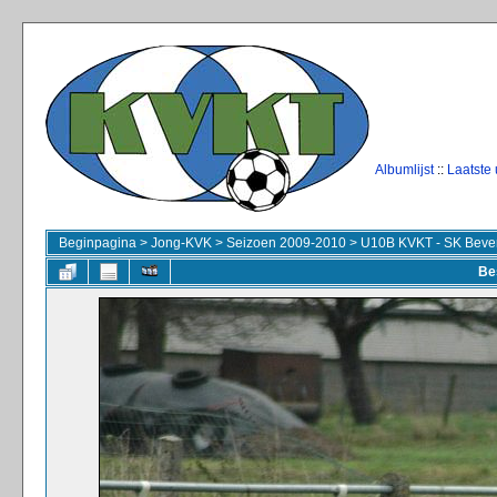
Albumlijst
::
Laatste
Beginpagina
>
Jong-KVK
>
Seizoen 2009-2010
>
U10B KVKT - SK Beve
Be