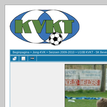
Beginpagina
>
Jong-KVK
>
Seizoen 2009-2010
>
U10B KVKT - SK Beve