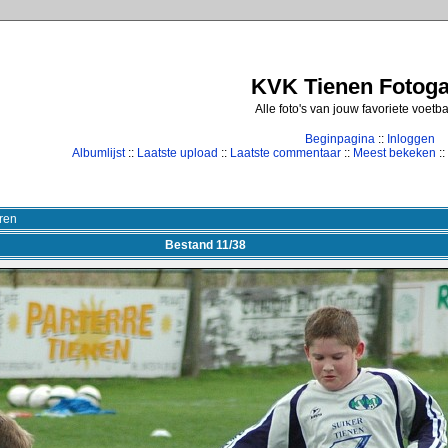
KVK Tienen Fotogal
Alle foto's van jouw favoriete voetb
Beginpagina
::
Inloggen
Albumlijst
::
Laatste upload
::
Laatste commentaar
::
Meest bekeken
::
ren
Bestand 11/38