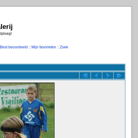
erij
alploeg!
Best beoordeeld
::
Mijn favorieten
::
Zoek