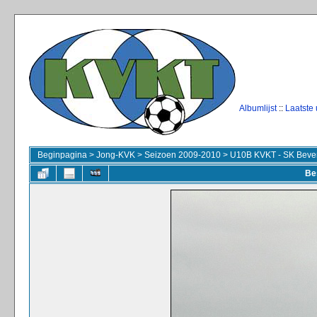
Albumlijst
::
Laatste
Beginpagina
>
Jong-KVK
>
Seizoen 2009-2010
>
U10B KVKT - SK Beve
Be