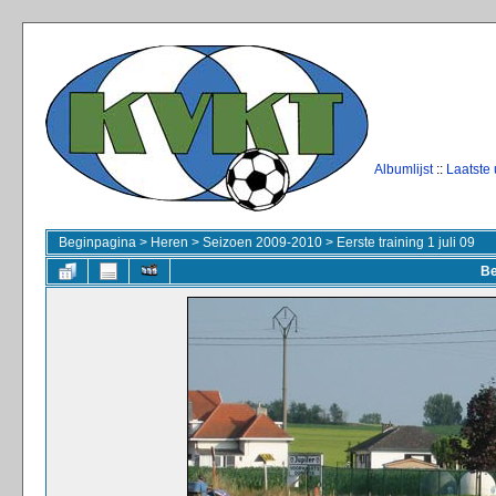
Albumlijst
::
Laatste
Beginpagina
>
Heren
>
Seizoen 2009-2010
>
Eerste training 1 juli 09
Be