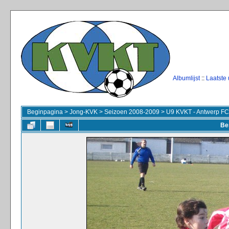
Albumlijst
::
Laatste
Beginpagina
>
Jong-KVK
>
Seizoen 2008-2009
>
U9 KVKT - Antwerp FC
Be