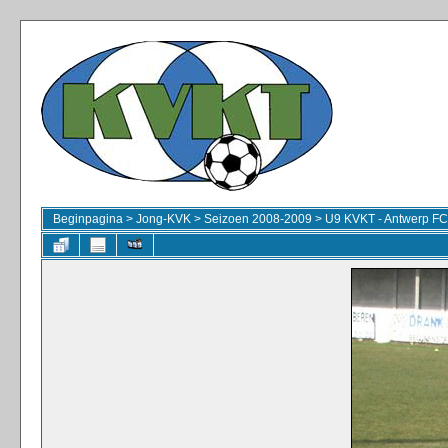
Beginpagina
>
Jong-KVK
>
Seizoen 2008-2009
>
U9 KVKT - Antwerp FC