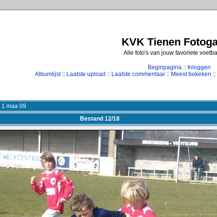
KVK Tienen Fotogal
Alle foto's van jouw favoriete voetb
Beginpagina
::
Inloggen
Albumlijst
::
Laatste upload
::
Laatste commentaar
::
Meest bekeken
::
 1 maa 09
Bestand 12/18