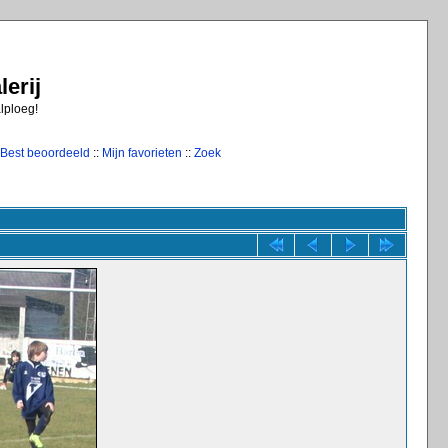
erij
alploeg!
Best beoordeeld
::
Mijn favorieten
::
Zoek