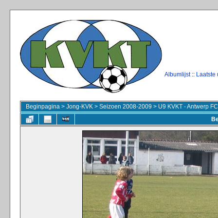
Albumlijst
::
Laatste
Beginpagina
>
Jong-KVK
>
Seizoen 2008-2009
>
U9 KVKT - Antwerp FC
Be