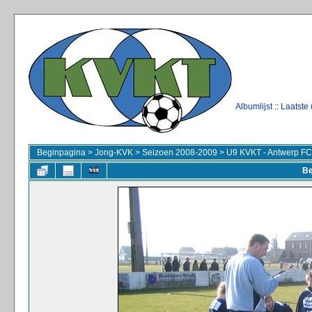
Albumlijst
::
Laatste
Beginpagina
>
Jong-KVK
>
Seizoen 2008-2009
>
U9 KVKT - Antwerp FC
Be