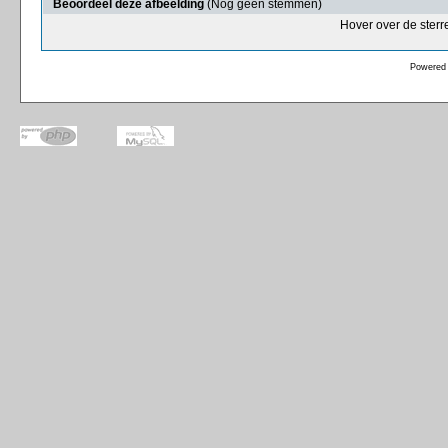
Beoordeel deze afbeelding
(Nog geen stemmen)
Hover over de sterr
Powered