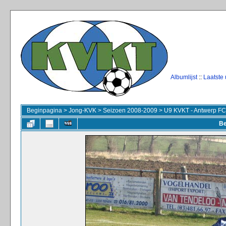
Albumlijst
::
Laatste
Beginpagina
>
Jong-KVK
>
Seizoen 2008-2009
>
U9 KVKT - Antwerp FC
Be