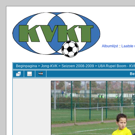
Albumlijst
::
Laatste
Beginpagina
>
Jong-KVK
>
Seizoen 2008-2009
>
U8A Rupel Boom - KVK
Be