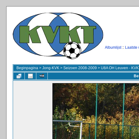
Albumlijst
::
Laatste
Beginpagina
>
Jong-KVK
>
Seizoen 2008-2009
>
U8A OH Leuven - KVK
Be