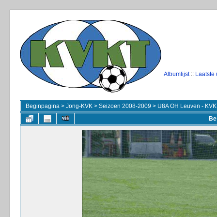
Albumlijst
::
Laatste
Beginpagina
>
Jong-KVK
>
Seizoen 2008-2009
>
U8A OH Leuven - KVK
Be