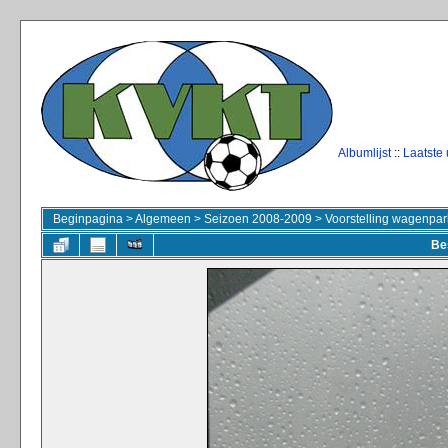
Albumlijst
::
Laatste
Beginpagina
>
Algemeen
>
Seizoen 2008-2009
>
Voorstelling wagenpar
Be