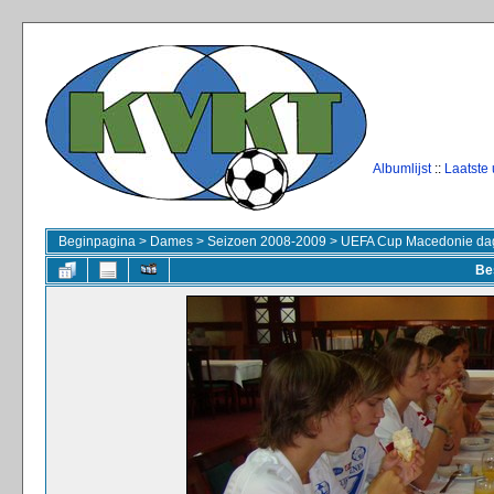
Albumlijst
::
Laatste
Beginpagina
>
Dames
>
Seizoen 2008-2009
>
UEFA Cup Macedonie dag
Be