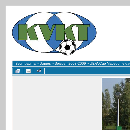
Beginpagina
>
Dames
>
Seizoen 2008-2009
>
UEFA Cup Macedonie dag