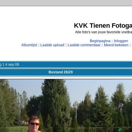
KVK Tienen Fotogal
Alle foto's van jouw favoriete voetb
Beginpagina
::
Inloggen
Albumlijst
::
Laatste upload
::
Laatste commentaar
::
Meest bekeken
::
 1 4 sep 08
Bestand 26/29