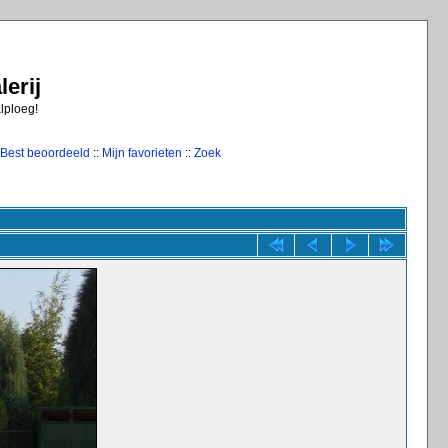
erij
alploeg!
Best beoordeeld
::
Mijn favorieten
::
Zoek