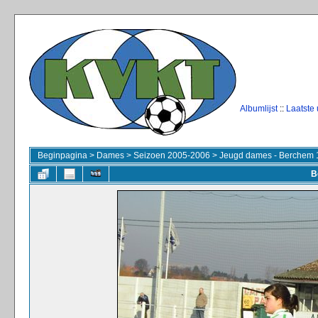
Albumlijst
::
Laatste
Beginpagina
>
Dames
>
Seizoen 2005-2006
>
Jeugd dames - Berchem 1
B