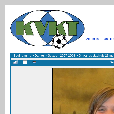
Albumlijst
::
Laatste
Beginpagina
>
Dames
>
Seizoen 2007-2008
>
Ontvangs stadhuis 23 me
Be