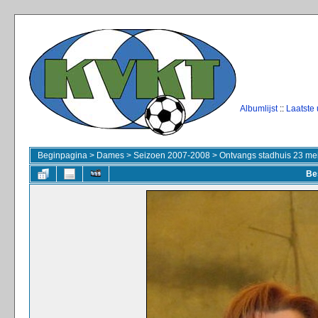
Albumlijst
::
Laatste
Beginpagina
>
Dames
>
Seizoen 2007-2008
>
Ontvangs stadhuis 23 me
Be