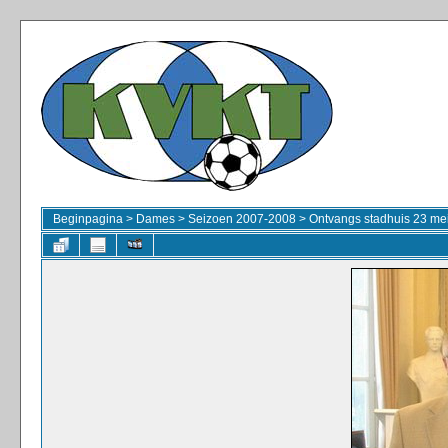
Beginpagina
>
Dames
>
Seizoen 2007-2008
>
Ontvangs stadhuis 23 me