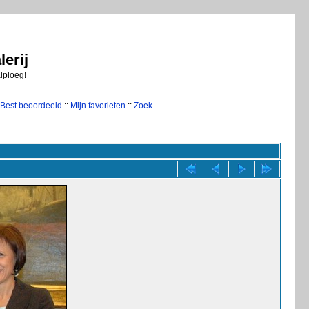
erij
alploeg!
Best beoordeeld
::
Mijn favorieten
::
Zoek