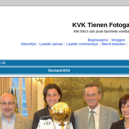
KVK Tienen Fotogal
Alle foto's van jouw favoriete voetb
Beginpagina
::
Inloggen
Albumlijst
::
Laatste upload
::
Laatste commentaar
::
Meest bekeken
::
i 08
Bestand 8/34