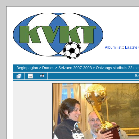
Albumlijst
::
Laatste
Beginpagina
>
Dames
>
Seizoen 2007-2008
>
Ontvangs stadhuis 23 me
Be