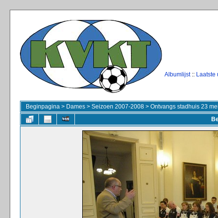
Albumlijst
::
Laatste
Beginpagina
>
Dames
>
Seizoen 2007-2008
>
Ontvangs stadhuis 23 me
Be