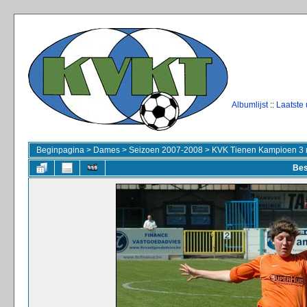
Albumlijst
::
Laatste
Beginpagina
>
Dames
>
Seizoen 2007-2008
>
KVK Tienen Kampioen 3 
Bes