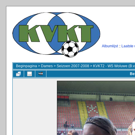
Albumlijst
::
Laatste
Beginpagina
>
Dames
>
Seizoen 2007-2008
>
KVKT2 - WS Woluwe (B.v.
Be