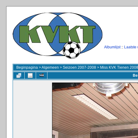
Albumlijst
::
Laatste
Beginpagina
>
Algemeen
>
Seizoen 2007-2008
>
Miss KVK Tienen 200
Be