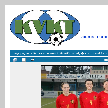
Albumlijst
::
Laatste
Beginpagina
>
Dames
>
Seizoen 2007-2008
>
Belgi� - Schotland 9 apr
Be