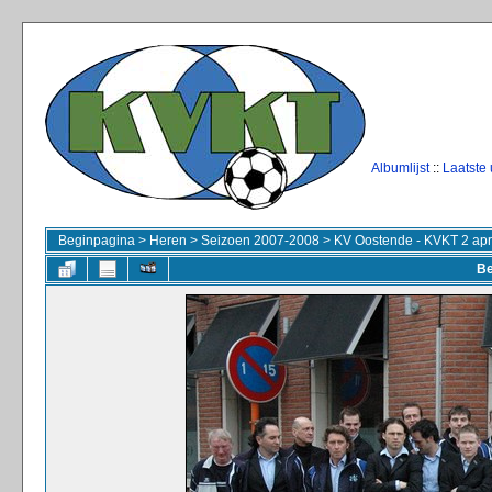
Albumlijst
::
Laatste
Beginpagina
>
Heren
>
Seizoen 2007-2008
>
KV Oostende - KVKT 2 apr
Be