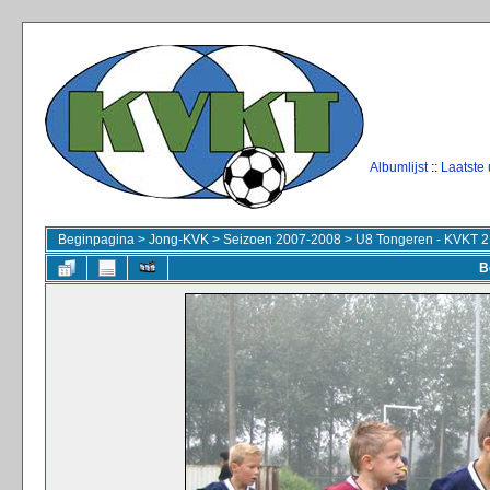
Albumlijst
::
Laatste
Beginpagina
>
Jong-KVK
>
Seizoen 2007-2008
>
U8 Tongeren - KVKT 2
B