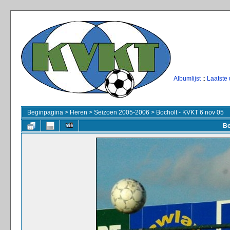
Albumlijst
::
Laatste
Beginpagina
>
Heren
>
Seizoen 2005-2006
>
Bocholt - KVKT 6 nov 05
Be