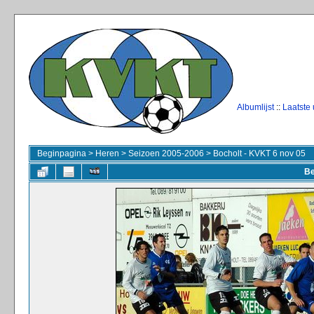
Albumlijst
::
Laatste
Beginpagina
>
Heren
>
Seizoen 2005-2006
>
Bocholt - KVKT 6 nov 05
Be