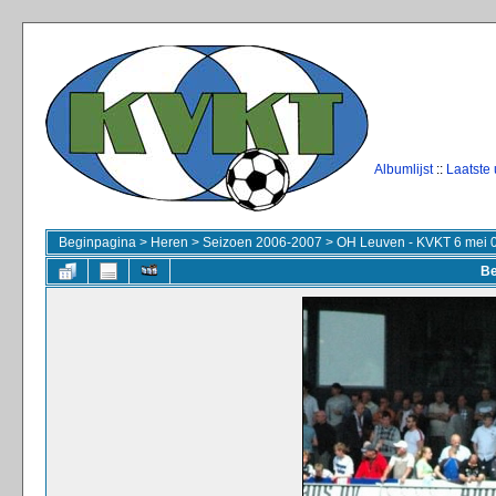
Albumlijst
::
Laatste
Beginpagina
>
Heren
>
Seizoen 2006-2007
>
OH Leuven - KVKT 6 mei 
Be